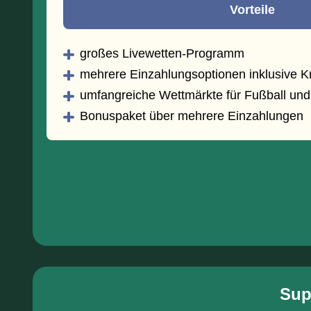
Vorteile
großes Livewetten-Programm
mehrere Einzahlungsoptionen inklusive 
umfangreiche Wettmärkte für Fußball und
Bonuspaket über mehrere Einzahlungen
Sup