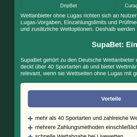
DripBet
Cura
Wettanbieter ohne Lugas richten sich an Nutzer
Lugas-Vorgaben, Einzahlungslimits und Prüfme
und zusätzliche Wettoptionen. Deshalb werden 
SupaBet: Ein
SupaBet gehört zu den Deutsche Wettanbieter 
deckt über 40 Sportarten ab und bietet Wettmär
relevant, wenn sie Wettseiten ohne Lugas mit g
Vorteile
mehr als 40 Sportarten und zahlreiche W
mehrere Zahlungsmethoden einschließli
schnelle Wettabgabe bei Livewetten