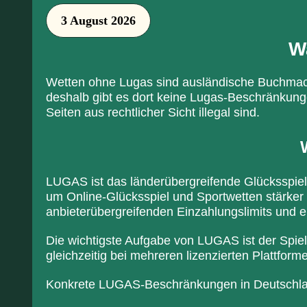
3 August 2026
W
Wetten ohne Lugas sind ausländische Buchmach
deshalb gibt es dort keine Lugas-Beschränkung
Seiten aus rechtlicher Sicht illegal sind.
LUGAS ist das länderübergreifende Glücksspiel
um Online-Glücksspiel und Sportwetten stärker z
anbieterübergreifenden Einzahlungslimits und ein
Die wichtigste Aufgabe von LUGAS ist der Spiel
gleichzeitig bei mehreren lizenzierten Plattfo
Konkrete LUGAS-Beschränkungen in Deutschla