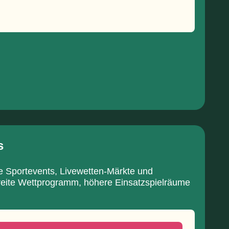
s
che Sportevents, Livewetten-Märkte und
breite Wettprogramm, höhere Einsatzspielräume