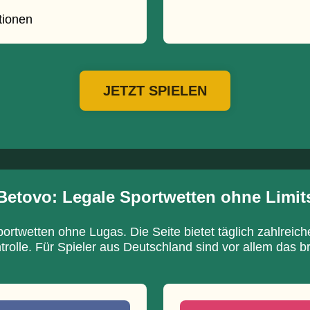
tionen
JETZT SPIELEN
Betovo: Legale Sportwetten ohne Limit
portwetten ohne Lugas. Die Seite bietet täglich zahlrei
trolle. Für Spieler aus Deutschland sind vor allem das 