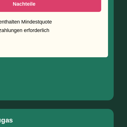
Nachteile
nthalten Mindestquote
szahlungen erforderlich
ugas