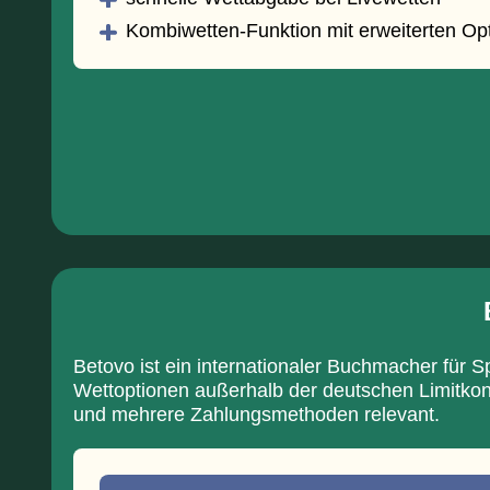
Kombiwetten-Funktion mit erweiterten Op
Betovo ist ein internationaler Buchmacher für S
Wettoptionen außerhalb der deutschen Limitkon
und mehrere Zahlungsmethoden relevant.