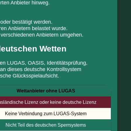
erten Anbieter hinweg.
oder bestätigt werden.
ren Anbietern belastet wurde.
i verschiedenen Anbietern umgehen.
deutschen Wetten
sen LUGAS, OASIS, Identitätsprüfung,
 an dieses deutsche Kontrollsystem
sche Glücksspielaufsicht.
Wettanbieter ohne LUGAS
sländische Lizenz oder keine deutsche Lizenz
Keine Verbindung zum LUGAS-System
Nicht Teil des deutschen Sperrsystems