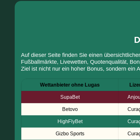
D
Auf dieser Seite finden Sie einen übersichtlic
Fußballmärkte, Livewetten, Quotenqualität, B
Ziel ist nicht nur ein hoher Bonus, sondern ein An
Wettanbieter ohne Lugas
Lize
SupaBet
Anjo
Betovo
Cura
HighFlyBet
Cura
Gizbo Sports
Cura