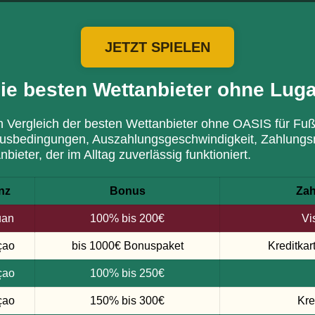
JETZT SPIELEN
ie besten Wettanbieter ohne Lug
hen Vergleich der besten Wettanbieter ohne OASIS für Fu
onusbedingungen, Auszahlungsgeschwindigkeit, Zahlungs
bieter, der im Alltag zuverlässig funktioniert.
nz
Bonus
Za
uan
100% bis 200€
Vi
çao
bis 1000€ Bonuspaket
Kreditkar
çao
100% bis 250€
çao
150% bis 300€
Kre