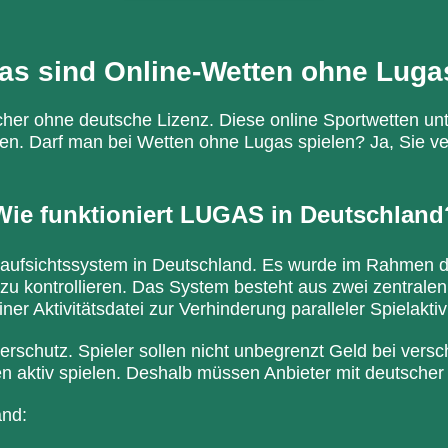
as sind Online-Wetten ohne Luga
er ohne deutsche Lizenz. Diese online Sportwetten unt
en. Darf man bei Wetten ohne Lugas spielen? Ja, Sie v
Wie funktioniert LUGAS in Deutschland
aufsichtssystem in Deutschland. Es wurde im Rahmen de
u kontrollieren. Das System besteht aus zwei zentralen D
er Aktivitätsdatei zur Verhinderung paralleler Spielaktiv
erschutz. Spieler sollen nicht unbegrenzt Geld bei vers
rmen aktiv spielen. Deshalb müssen Anbieter mit deutsch
nd: