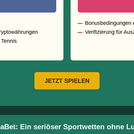
Bonusbedingungen e
Kryptowährungen
Verifizierung für Au
 Tennis
JETZT SPIELEN
aBet: Ein seriöser Sportwetten ohne L